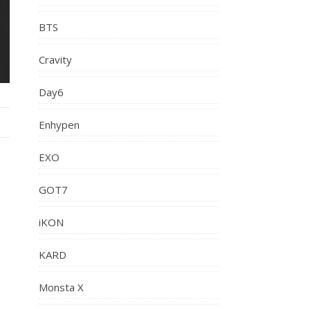
BTS
Cravity
Day6
Enhypen
EXO
GOT7
iKON
KARD
Monsta X