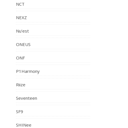
NCT
NEXZ
Nu’est
ONEUS
ONF
P1Harmony
Riize
Seventeen
SF9
SHINee