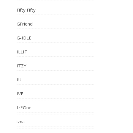
Fifty Fifty
GFriend
G-IDLE
ILLIT
ITZY
IU
IVE
Iz*One
izna