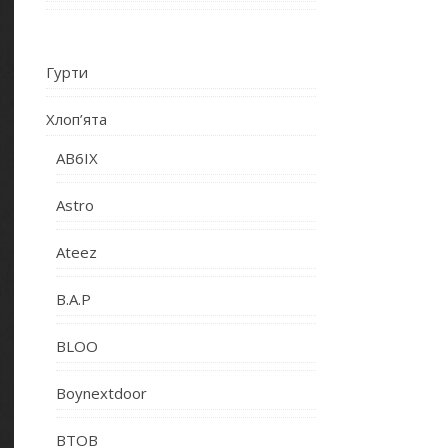
Гурти
Хлоп’ята
AB6IX
Astro
Ateez
B.A.P
BLOO
Boynextdoor
BTOB