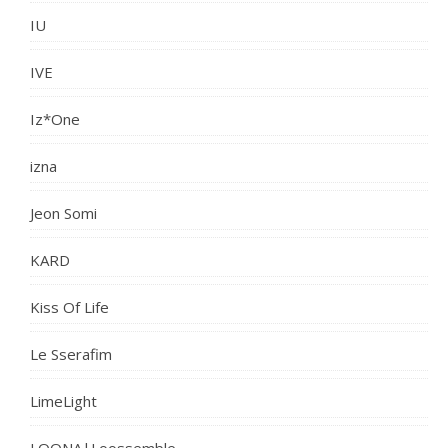
IU
IVE
Iz*One
izna
Jeon Somi
KARD
Kiss Of Life
Le Sserafim
LimeLight
LOONA|Loossemble