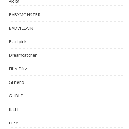
Alexa
BABYMONSTER
BADVILLAIN
Blackpink
Dreamcatcher
Fifty Fifty
GFriend
G-IDLE
ILLIT
ITZY