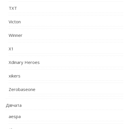
TXT
Victon
Winner
X1
Xdinary Heroes
xikers
Zerobaseone
Дівчата
aespa