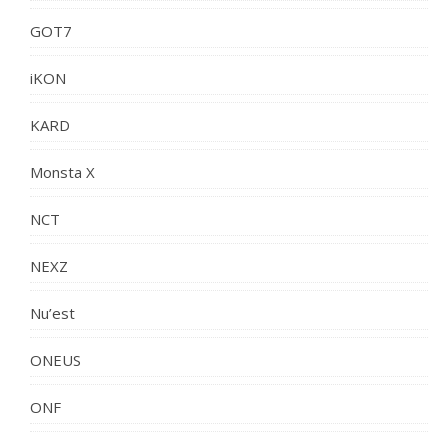
GOT7
iKON
KARD
Monsta X
NCT
NEXZ
Nu’est
ONEUS
ONF