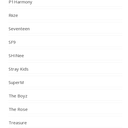
P1Harmony
Riize
Seventeen
SF9
SHINee
Stray Kids
SuperM
The Boyz
The Rose
Treasure