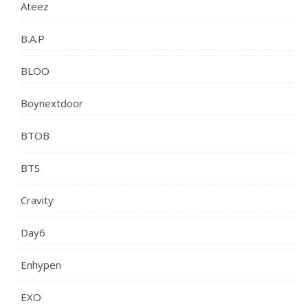
Ateez
B.A.P
BLOO
Boynextdoor
BTOB
BTS
Cravity
Day6
Enhypen
EXO