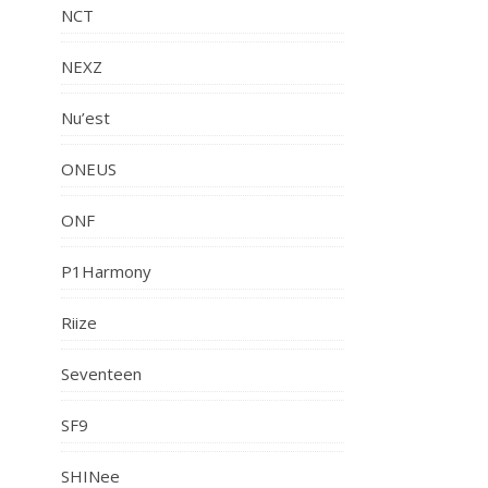
NCT
NEXZ
Nu’est
ONEUS
ONF
P1Harmony
Riize
Seventeen
SF9
SHINee