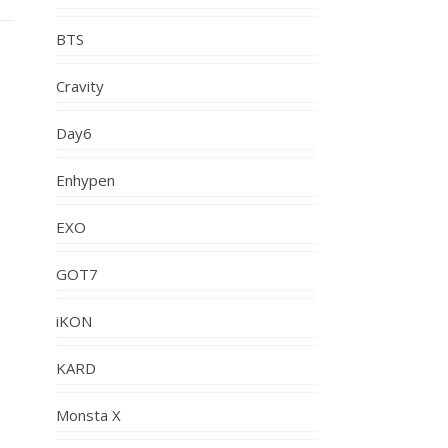
BTS
Cravity
Day6
Enhypen
EXO
GOT7
iKON
KARD
Monsta X