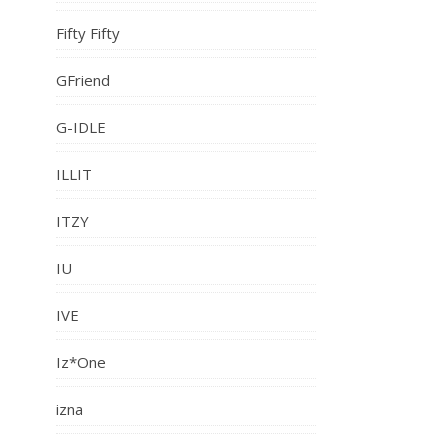
Fifty Fifty
GFriend
G-IDLE
ILLIT
ITZY
IU
IVE
Iz*One
izna