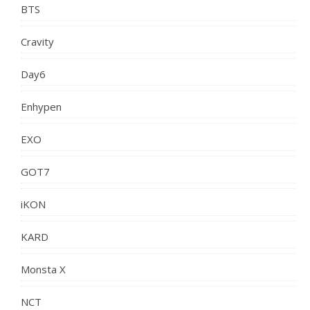
BTS
Cravity
Day6
Enhypen
EXO
GOT7
iKON
KARD
Monsta X
NCT