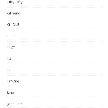
Fifty Fifty
GFriend
G-IDLE
ILLIT
ITZY
IU
IVE
Iz*One
izna
Jeon Somi