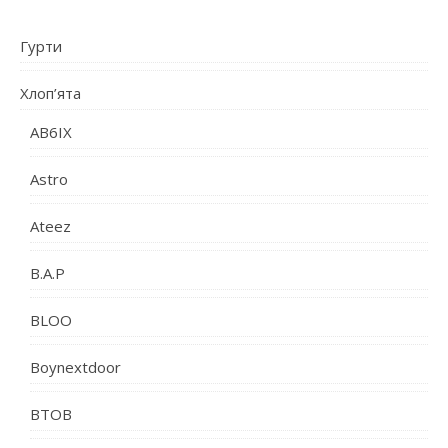
Гурти
Хлоп’ята
AB6IX
Astro
Ateez
B.A.P
BLOO
Boynextdoor
BTOB