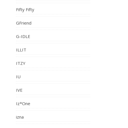
Fifty Fifty
GFriend
G-IDLE
ILLIT
ITZY
IU
IVE
Iz*One
izna