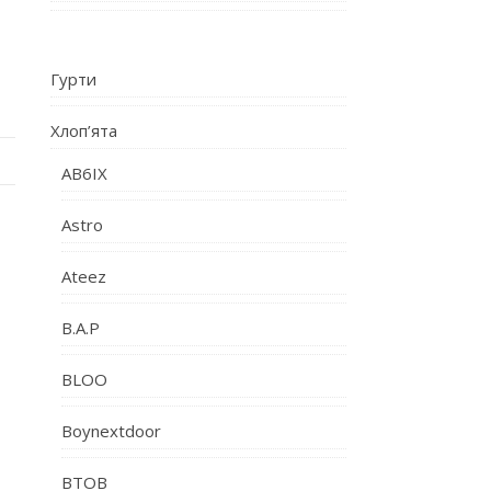
Гурти
Хлоп’ята
AB6IX
Astro
Ateez
B.A.P
BLOO
Boynextdoor
BTOB