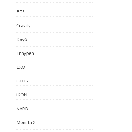
BTS
Cravity
Day6
Enhypen
EXO
GOT7
iKON
KARD
Monsta X