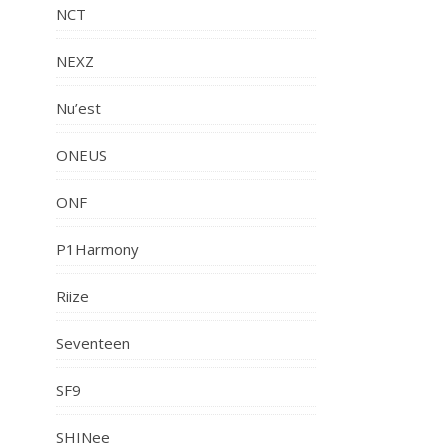
NCT
NEXZ
Nu’est
ONEUS
ONF
P1Harmony
Riize
Seventeen
SF9
SHINee