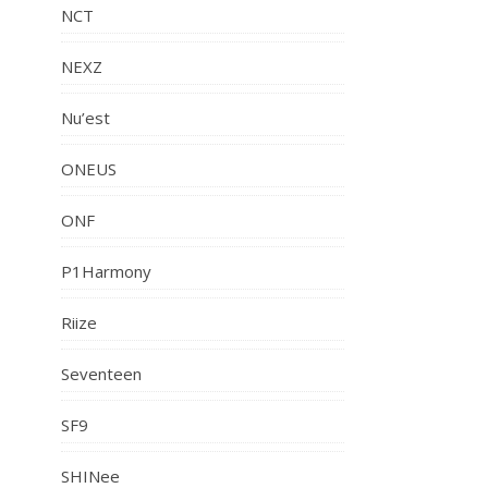
NCT
NEXZ
Nu’est
ONEUS
ONF
P1Harmony
Riize
Seventeen
SF9
SHINee