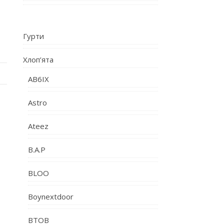
Гурти
Хлоп’ята
AB6IX
Astro
Ateez
B.A.P
BLOO
Boynextdoor
BTOB