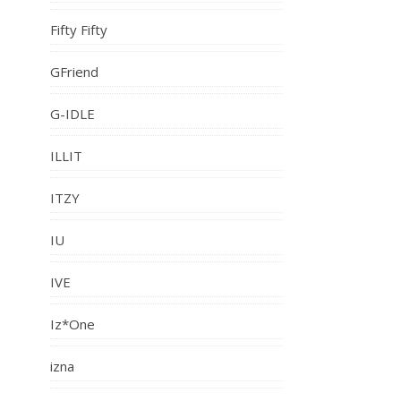
Fifty Fifty
GFriend
G-IDLE
ILLIT
ITZY
IU
IVE
Iz*One
izna