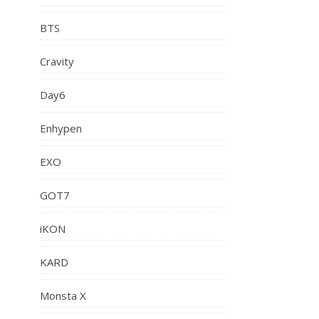
BTS
Cravity
Day6
Enhypen
EXO
GOT7
iKON
KARD
Monsta X