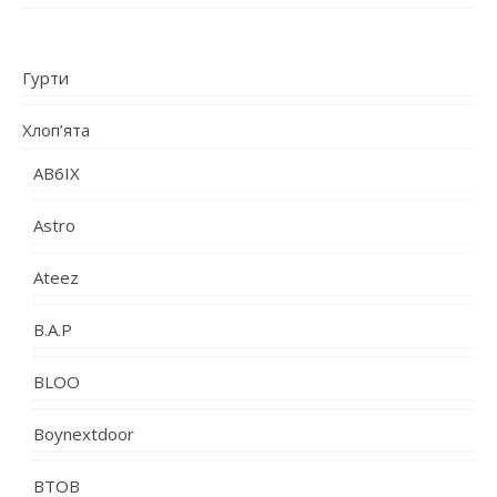
Гурти
Хлоп’ята
AB6IX
Astro
Ateez
B.A.P
BLOO
Boynextdoor
BTOB