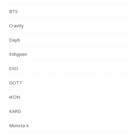
BTS
Cravity
Day6
Enhypen
EXO
GOT7
iKON
KARD
Monsta X