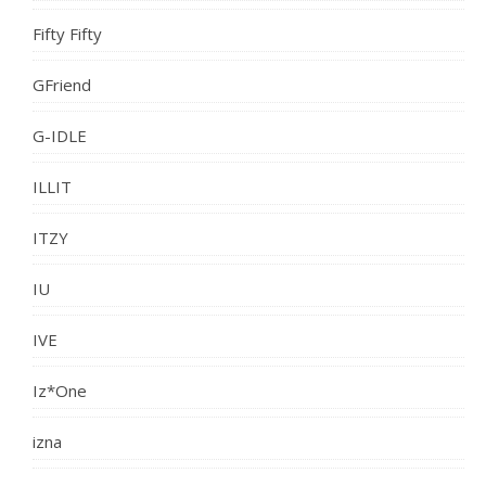
Fifty Fifty
GFriend
G-IDLE
ILLIT
ITZY
IU
IVE
Iz*One
izna