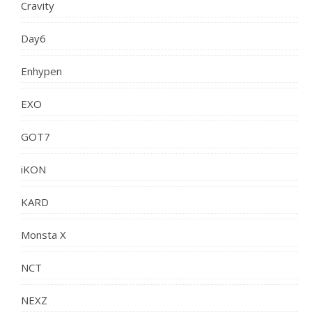
Cravity
Day6
Enhypen
EXO
GOT7
iKON
KARD
Monsta X
NCT
NEXZ