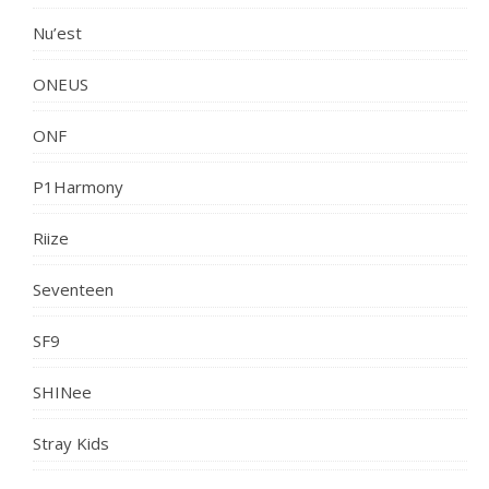
Nu’est
ONEUS
ONF
P1Harmony
Riize
Seventeen
SF9
SHINee
Stray Kids