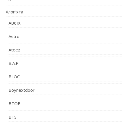
Хлоп’ята
AB6IX
Astro
Ateez
B.A.P
BLOO
Boynextdoor
BTOB
BTS