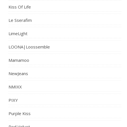
Kiss Of Life
Le Sserafim
LimeLight
LOONA|Loossemble
Mamamoo
NewJeans
NMIXX
PIXY
Purple Kiss
Red Velvet