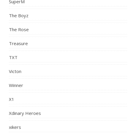
SuperM
The Boyz
The Rose
Treasure
TXT
Victon
Winner
X1
Xdinary Heroes
xikers