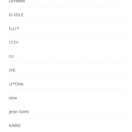
GFriend
G-IDLE
ILLIT
ITZY
IU
IVE
Iz*One
izna
Jeon Somi
KARD