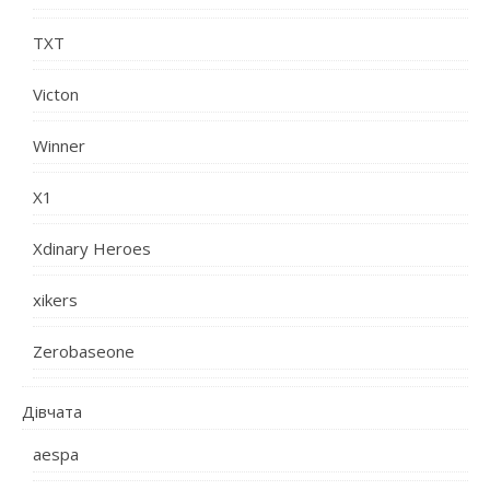
TXT
Victon
Winner
X1
Xdinary Heroes
xikers
Zerobaseone
Дівчата
aespa