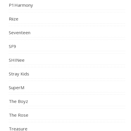
P1Harmony
Riize
Seventeen
SF9
SHINee
Stray Kids
SuperM
The Boyz
The Rose
Treasure