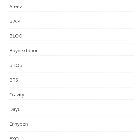
Ateez
B.A.P
BLOO
Boynextdoor
BTOB
BTS
Cravity
Day6
Enhypen
EXO