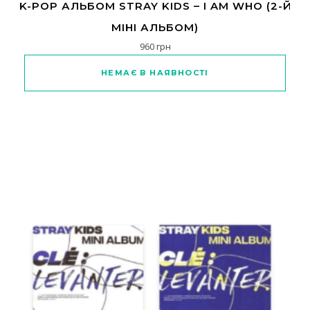
K-POP АЛЬБОМ STRAY KIDS – I AM WHO (2-Й
МІНІ АЛЬБОМ)
960
грн
Цей товар має кілька варіанті
НЕМАЄ В НАЯВНОСТІ