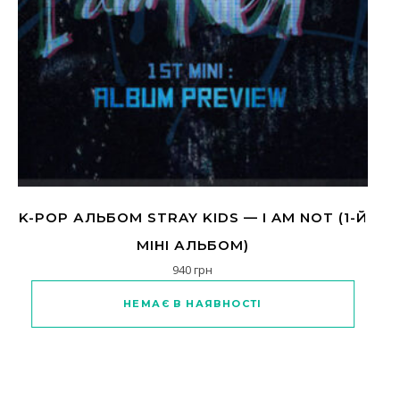
K-POP АЛЬБОМ STRAY KIDS — I AM NOT (1-Й
МІНІ АЛЬБОМ)
940
грн
Цей товар має кілька варіантів
НЕМАЄ В НАЯВНОСТІ