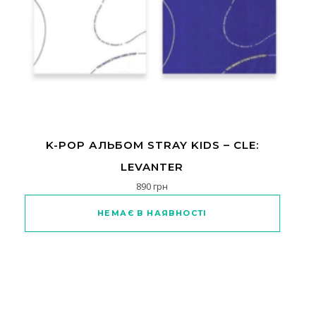
K-POP АЛЬБОМ STRAY KIDS – CLE:
LEVANTER
890
грн
Цей товар має кілька варіантів
НЕМАЄ В НАЯВНОСТІ