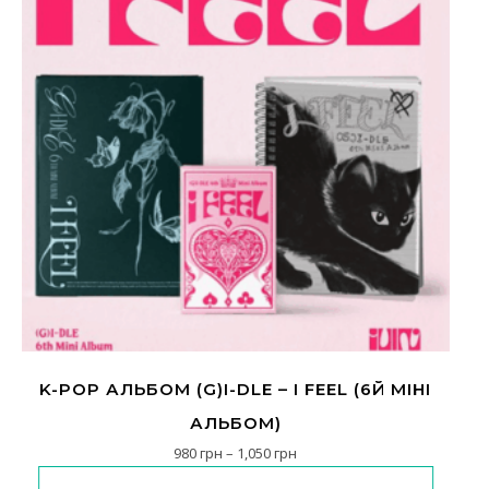
K-POP АЛЬБОМ (G)I-DLE – I FEEL (6Й МІНІ
АЛЬБОМ)
Діапазон цін: від 980 грн до 
980
грн
–
1,050
грн
Цей товар має кілька варіантів