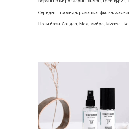
Верхні ноти: розмарин, лимон, грейпфрут, 
Середні – троянда, ромашка, фіалка, жасмин
Ноти бази: Сандал, Мед, Амбра, Мускус і К