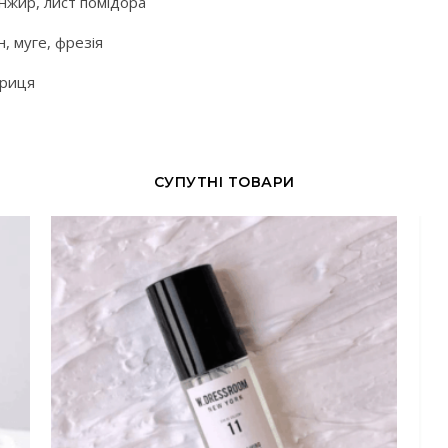
інжир, лист помідора
, муге, фрезія
ориця
СУПУТНІ ТОВАРИ