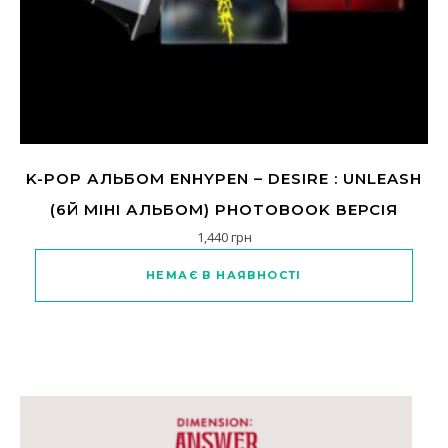
K-POP АЛЬБОМ ENHYPEN – DESIRE : UNLEASH
(6Й МІНІ АЛЬБОМ) PHOTOBOOK ВЕРСІЯ
1,440
грн
Цей товар має кілька варіанті
НЕМАЄ В НАЯВНОСТІ