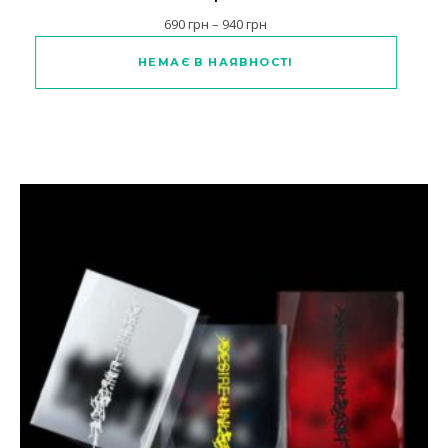
Діапазон цін: від 690 грн до 
690
грн
–
940
грн
Цей товар має кілька варіантів
НЕМАЄ В НАЯВНОСТІ