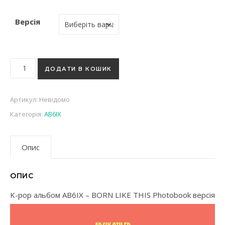
Версія
K-pop альбом AB6IX - BORN LIKE THIS Photobook версія кіл
ДОДАТИ В КОШИК
Артикул:
Невідомо
Категорія:
AB6IX
Опис
ОПИС
K-pop альбом AB6IX – BORN LIKE THIS Photobook версія