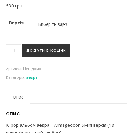
530
грн
Версія
K-pop альбом aespa - Armageddon SMini версія (1й повнофо
ДОДАТИ В КОШИК
Артикул:
Невідомо
Категорія:
aespa
Опис
ОПИС
K-pop альбом aespa – Armageddon SMini версія (1й
повноформатний альбом)