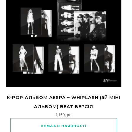
K-POP АЛЬБОМ AESPA – WHIPLASH (5Й МІНІ
АЛЬБОМ) BEAT ВЕРСІЯ
1,150
грн
Цей товар має кілька варіантів
НЕМАЄ В НАЯВНОСТІ