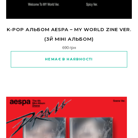
K-POP АЛЬБОМ AESPA – MY WORLD ZINE VER.
(3Й МІНІ АЛЬБОМ)
690
грн
Цей товар має кілька варіанті
НЕМАЄ В НАЯВНОСТІ