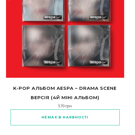
K-POP АЛЬБОМ AESPA – DRAMA SCENE
ВЕРСІЯ (4Й МІНІ АЛЬБОМ)
570
грн
Цей товар має кілька варіантів
НЕМАЄ В НАЯВНОСТІ