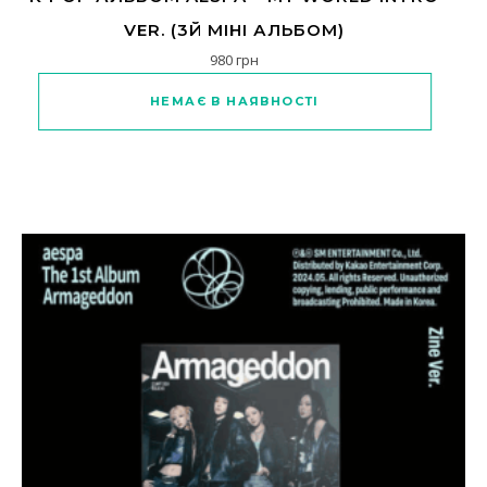
VER. (3Й МІНІ АЛЬБОМ)
980
грн
Цей товар має кілька варіантів
НЕМАЄ В НАЯВНОСТІ