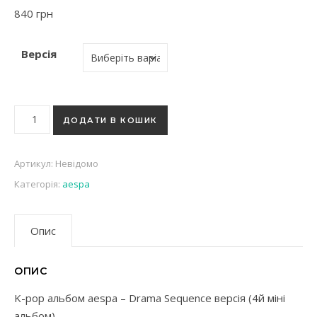
840
грн
Версія
K-pop альбом aespa - Drama Sequence версія (4й міні альбом
ДОДАТИ В КОШИК
Артикул:
Невідомо
Категорія:
aespa
Опис
ОПИС
K-pop альбом aespa – Drama Sequence версія (4й міні
альбом)