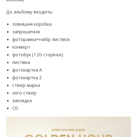
До альбому входить:
зовнішня коробка
запрошення
фоторамка+набір листівок
конверт
фотобук (120 сторінок)
листівка
фотокартка A
фотокартка Z
стікер-марка
лого стікер
закладка
CD