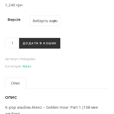
1,240
грн
Версія
K-pop альбом Ateez - Golden Hour: Part 1 (10й міні альбом) 
ДОДАТИ В КОШИК
Артикул:
Невідомо
Категорія:
Ateez
Опис
ОПИС
K-pop альбом Ateez – Golden Hour: Part 1 (10й міні
альбом)