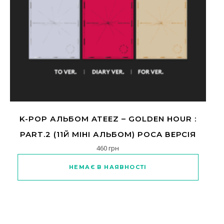
K-POP АЛЬБОМ ATEEZ – GOLDEN HOUR :
PART.2 (11Й МІНІ АЛЬБОМ) POCA ВЕРСІЯ
460
грн
Цей товар має кілька варіантів
НЕМАЄ В НАЯВНОСТІ