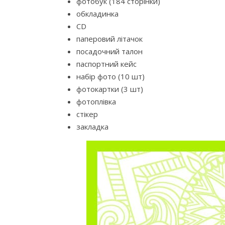
фотобук (184 сторінки)
обкладинка
CD
паперовий літачок
посадочний талон
паспортний кейс
набір фото (10 шт)
фотокартки (3 шт)
фотоплівка
стікер
закладка