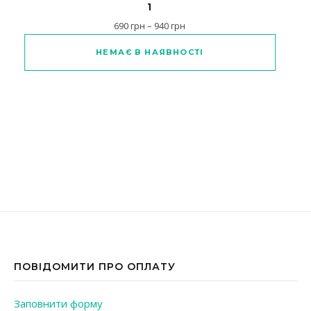
1
Діапазон цін: від 690 грн до 
690
грн
–
940
грн
Цей товар має кілька варіантів
НЕМАЄ В НАЯВНОСТІ
ПОВІДОМИТИ ПРО ОПЛАТУ
Заповнити форму