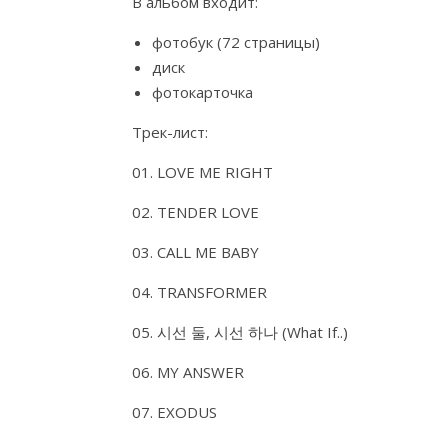
В альбом входит:
фотобук (72 страницы)
диск
фотокарточка
Трек-лист:
01. LOVE ME RIGHT
02. TENDER LOVE
03. CALL ME BABY
04. TRANSFORMER
05. 시선 둘, 시선 하나 (What If..)
06. MY ANSWER
07. EXODUS