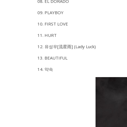
08. EL DORADO
09. PLAYBOY
10. FIRST LOVE
11. HURT
12. 유성우[流星雨] (Lady Luck)
13. BEAUTIFUL
14. 약속