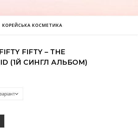
КОРЕЙСЬКА КОСМЕТИКА
IFTY FIFTY – THE
ID (1Й СИНГЛ АЛЬБОМ)
e Beginning: Cupid (1й сингл альбом) кількість
К