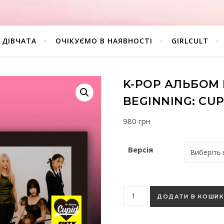
ДІВЧАТА
ОЧІКУЄМО В НАЯВНОСТІ
GIRLCULT
K-POP АЛЬБОМ F
BEGINNING: CUP
980
грн
Версія
K-pop альбом Fifty Fifty - Th
ДОДАТИ В КОШИ