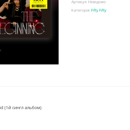
Артикул:
Невідомо
Категорія:
Fifty Fifty
pid (1й сингл альбом)