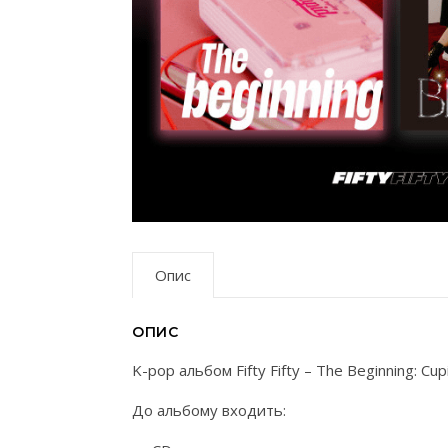
Опис
ОПИС
K-pop альбом Fifty Fifty – The Beginning: Cu
До альбому входить: