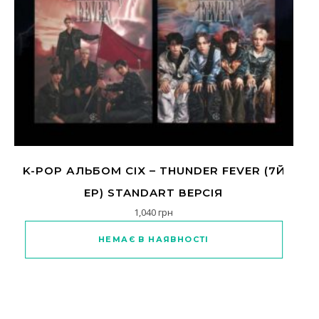
K-POP АЛЬБОМ CIX – THUNDER FEVER (7Й
EP) STANDART ВЕРСІЯ
1,040
грн
Цей товар має кілька варіантів
НЕМАЄ В НАЯВНОСТІ