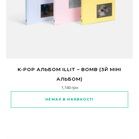
K-POP АЛЬБОМ ILLIT – BOMB (3Й МІНІ
АЛЬБОМ)
1,140
грн
Цей товар має кілька варіанті
НЕМАЄ В НАЯВНОСТІ