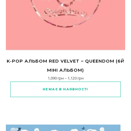
K-POP АЛЬБОМ RED VELVET – QUEENDOM (6Й
МІНІ АЛЬБОМ)
Діапазон цін: від 1,090 грн
1,090
грн
–
1,120
грн
Цей товар має кілька варіанті
НЕМАЄ В НАЯВНОСТІ