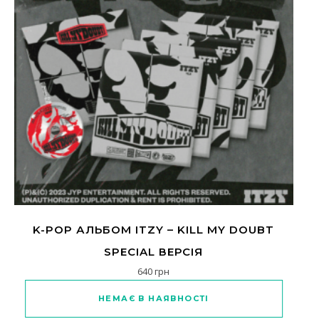
K-POP АЛЬБОМ ITZY – KILL MY DOUBT
SPECIAL ВЕРСІЯ
640
грн
Цей товар має кілька варіантів
НЕМАЄ В НАЯВНОСТІ