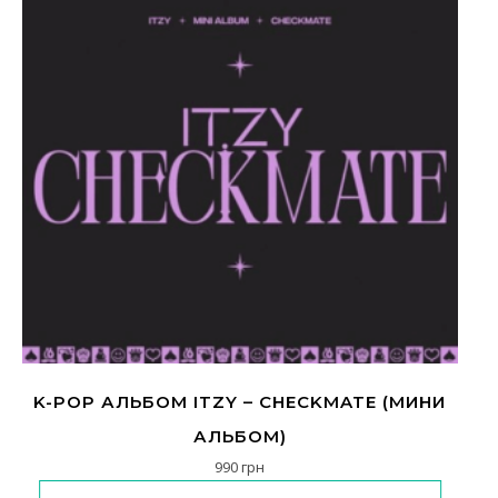
K-POP АЛЬБОМ ITZY – CHECKMATE (МИНИ
АЛЬБОМ)
990
грн
Цей товар має кілька варіантів