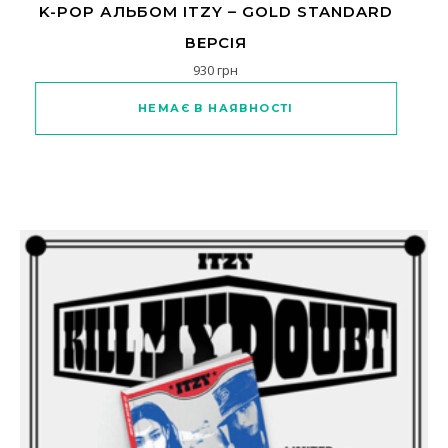
K-POP АЛЬБОМ ITZY – GOLD STANDARD
ВЕРСІЯ
930
грн
Цей товар має кілька варіантів
НЕМАЄ В НАЯВНОСТІ