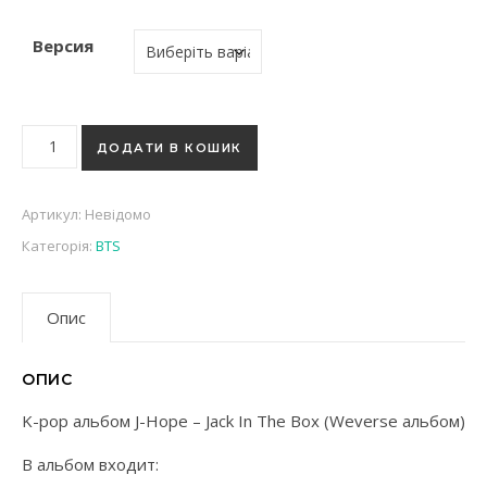
Версия
K-pop альбом J-Hope - Jack In The Box (Weverse альбом) кіл
ДОДАТИ В КОШИК
Артикул:
Невідомо
Категорія:
BTS
Опис
ОПИС
K-pop альбом J-Hope – Jack In The Box (Weverse альбом)
В альбом входит: