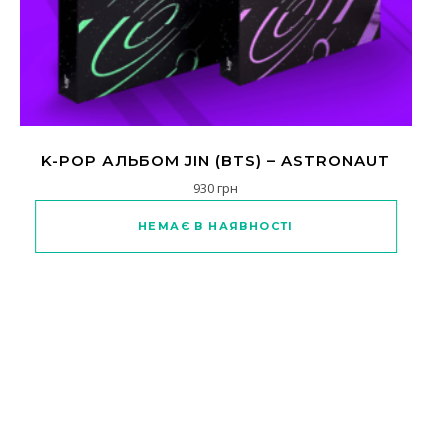
K-POP АЛЬБОМ JIN (BTS) – ASTRONAUT
930
грн
Цей товар має кілька варіантів
НЕМАЄ В НАЯВНОСТІ