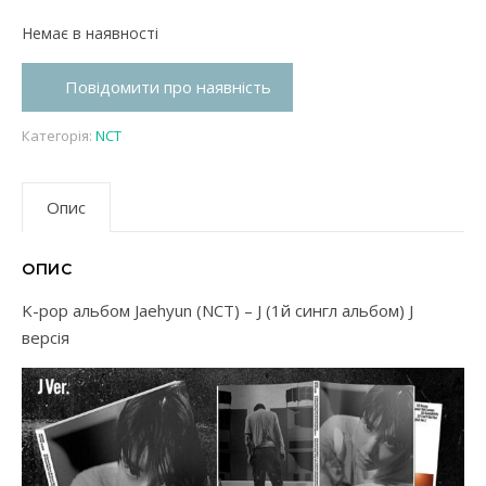
Немає в наявності
Повідомити про наявність
Категорія:
NCT
Опис
ОПИС
K-pop альбом Jaehyun (NCT) – J (1й сингл альбом) J
версія