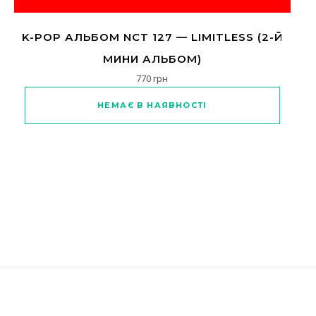
K-POP АЛЬБОМ NCT 127 — LIMITLESS (2-Й
МИНИ АЛЬБОМ)
770
грн
Цей товар має кілька варіантів
НЕМАЄ В НАЯВНОСТІ