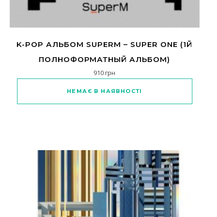
K-POP АЛЬБОМ SUPERM – SUPER ONE (1Й
ПОЛНОФОРМАТНЫЙ АЛЬБОМ)
910
грн
Цей товар має кілька варіантів
НЕМАЄ В НАЯВНОСТІ