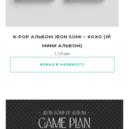
K-POP АЛЬБОМ JEON SOMI – XOXO (1Й
МИНИ АЛЬБОМ)
1,110
грн
Цей товар має кілька варіантів
НЕМАЄ В НАЯВНОСТІ