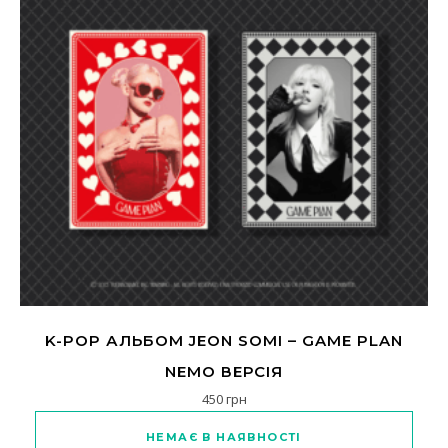
K-POP АЛЬБОМ JEON SOMI – GAME PLAN
NEMO ВЕРСІЯ
450
грн
Цей товар має кілька варіанті
НЕМАЄ В НАЯВНОСТІ