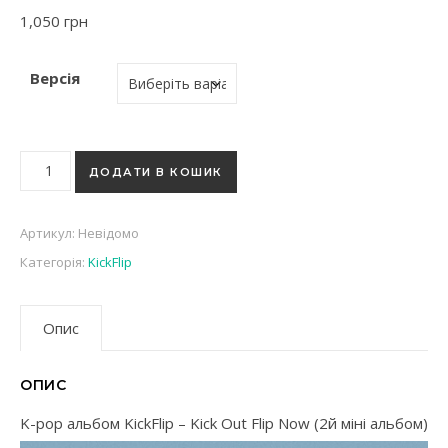
1,050
грн
Версія
K-pop альбом KickFlip - Kick Out Flip Now (2й міні альбом) кі
ДОДАТИ В КОШИК
Артикул:
Невідомо
Категорія:
KickFlip
Опис
ОПИС
K-pop альбом KickFlip – Kick Out Flip Now (2й міні альбом)