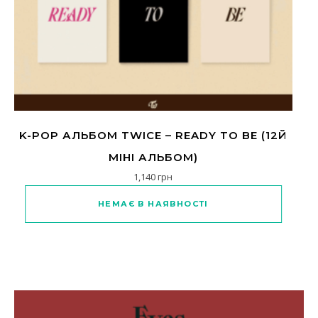
K-POP АЛЬБОМ TWICE – READY TO BE (12Й
МІНІ АЛЬБОМ)
1,140
грн
Цей товар має кілька варіантів
НЕМАЄ В НАЯВНОСТІ