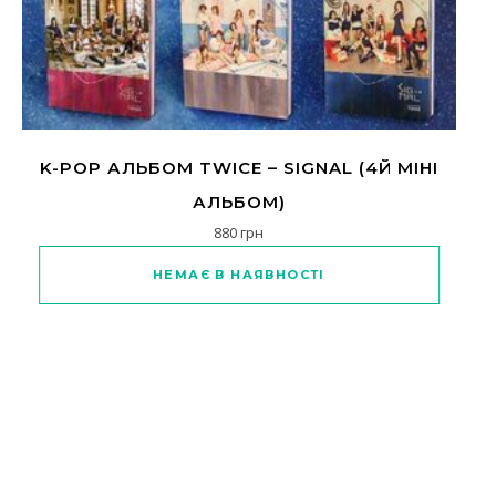
K-POP АЛЬБОМ TWICE – SIGNAL (4Й МІНІ
АЛЬБОМ)
880
грн
Цей товар має кілька варіантів
НЕМАЄ В НАЯВНОСТІ