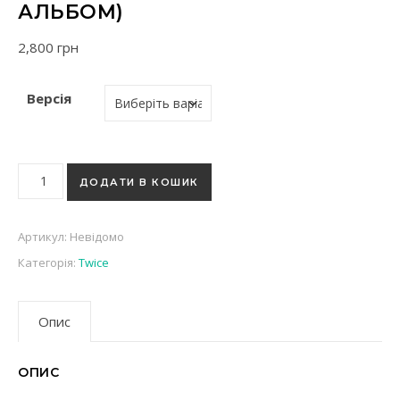
АЛЬБОМ)
2,800
грн
Версія
K-pop альбом MISAMO (Twice) - Masterpiece Fun Club версія 
ДОДАТИ В КОШИК
Артикул:
Невідомо
Категорія:
Twice
Опис
ОПИС