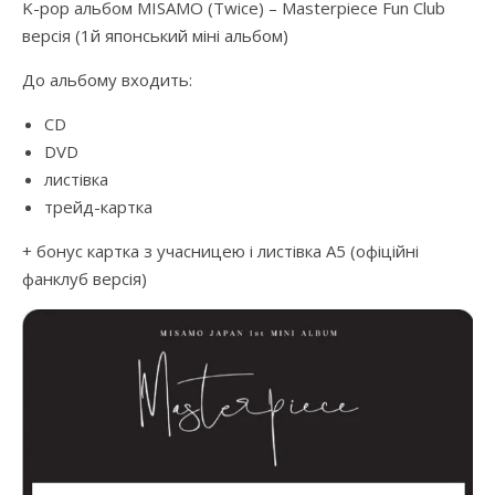
K-pop альбом MISAMO (Twice) – Masterpiece Fun Club
версія (1й японський міні альбом)
До альбому входить:
CD
DVD
листівка
трейд-картка
+ бонус картка з учасницею і листівка А5 (офіційні
фанклуб версія)