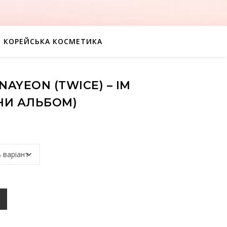
КОРЕЙСЬКА КОСМЕТИКА
AYEON (TWICE) – IM
НИ АЛЬБОМ)
 - Im Nayeon (1й мини альбом) кількість
К