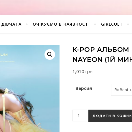
ДІВЧАТА
ОЧІКУЄМО В НАЯВНОСТІ
GIRLCULT
K-POP АЛЬБОМ N
NAYEON (1Й МИ
1,010
грн
Версия
K-pop альбом Nayeon (Twice)
ДОДАТИ В КОШИ