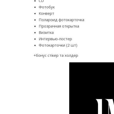
CD
Фотобук
Конверт
Полароид фотокарточка
Прозрачная открытка
Визитка
Интервью-постер
Фотокарточки (2 шт)
+бонус стікер та холдер