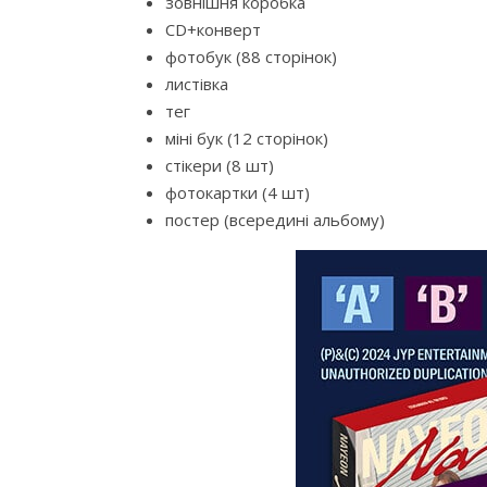
зовнішня коробка
CD+конверт
фотобук (88 сторінок)
листівка
тег
міні бук (12 сторінок)
стікери (8 шт)
фотокартки (4 шт)
постер (всередині альбому)