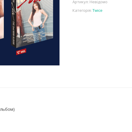
Артикул:
Невідомо
Категорія:
Twice
альбом)