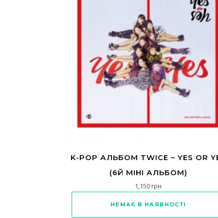
K-POP АЛЬБОМ TWICE – YES OR Y
(6Й МІНІ АЛЬБОМ)
1,150
грн
Цей товар має кільк
НЕМАЄ В НАЯВНОСТІ