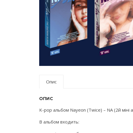
Опис
ОПИС
K-pop альбом Nayeon (Twice) – NA (2й міні 
В альбом входить: