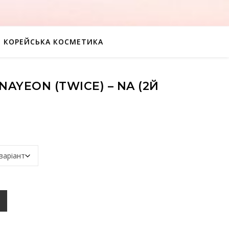
КОРЕЙСЬКА КОСМЕТИКА
AYEON (TWICE) – NA (2Й
 - NA (2й міні альбом) кількість
К