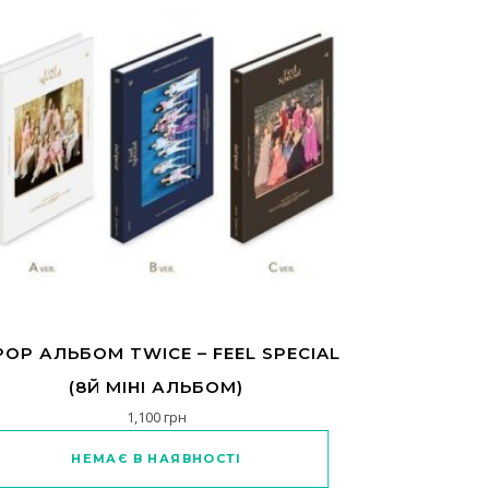
POP АЛЬБОМ TWICE – FEEL SPECIAL
(8Й МІНІ АЛЬБОМ)
1,100
грн
в. Параметри можна вибрати на сторінці товару
Цей товар має кілька варіантів. Параметр
НЕМАЄ В НАЯВНОСТІ