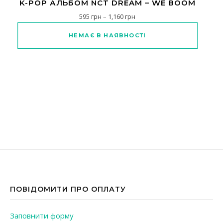
K-POP АЛЬБОМ NCT DREAM – WE BOOM
Діапазон цін: від 595 грн до 
595
грн
–
1,160
грн
Цей товар має кілька варіантів
НЕМАЄ В НАЯВНОСТІ
ПОВІДОМИТИ ПРО ОПЛАТУ
Заповнити форму