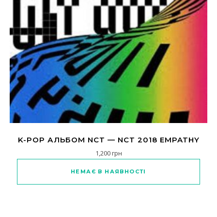
K-POP АЛЬБОМ NCT — NCT 2018 EMPATHY
1,200
грн
Цей товар має кілька варіанті
НЕМАЄ В НАЯВНОСТІ