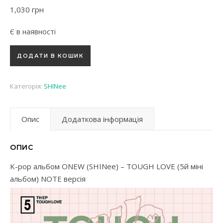
1,030
грн
Є в наявності
K-pop альбом ONEW (SHINee) - TOUGH LOVE (5й міні альбом
ДОДАТИ В КОШИК
Категорія:
SHINee
Опис
Додаткова інформація
ОПИС
K-pop альбом ONEW (SHINee) – TOUGH LOVE (5й міні
альбом) NOTE версія