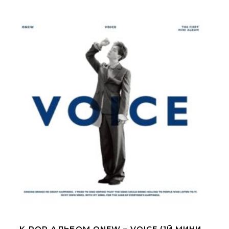
K-POP АЛЬБОМ ONEW – VOICE (1Й МИНИ