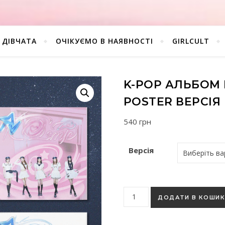
ДІВЧАТА
ОЧІКУЄМО В НАЯВНОСТІ
GIRLCULT
K-POP АЛЬБОМ 
POSTER ВЕРСІЯ
540
грн
Версія
K-pop альбом Red Velvet - C
ДОДАТИ В КОШИ