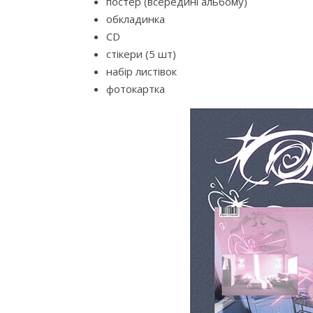
постер (всередині альбому)
обкладинка
CD
стікери (5 шт)
набір листівок
фотокартка