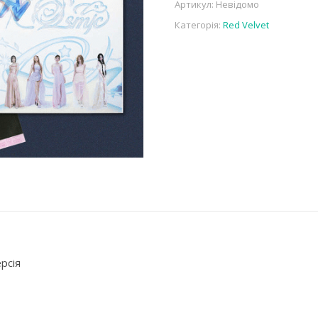
Артикул:
Невідомо
Категорія:
Red Velvet
рсія