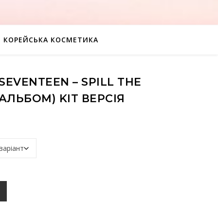
КОРЕЙСЬКА КОСМЕТИКА
SEVENTEEN – SPILL THE
І АЛЬБОМ) KIT ВЕРСІЯ
ILL THE FEELS (12й міні альбом) Kit версія кількість
К