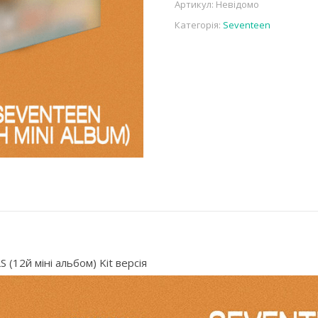
Артикул:
Невідомо
Категорія:
Seventeen
(12й міні альбом) Kit версія