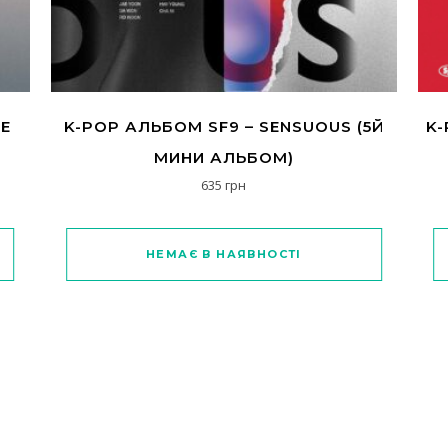
VE
K-POP АЛЬБОМ SF9 – SENSUOUS (5Й
K-
МИНИ АЛЬБОМ)
635
грн
НЕМАЄ В НАЯВНОСТІ