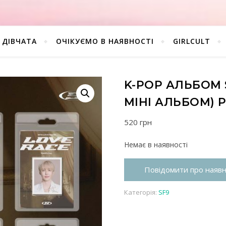
ДІВЧАТА
ОЧІКУЄМО В НАЯВНОСТІ
GIRLCULT
K-POP АЛЬБОМ S
МІНІ АЛЬБОМ) P
520
грн
Немає в наявності
Повідомити про наявн
Категорія:
SF9