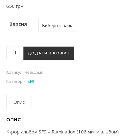
650
грн
Версия
K-pop альбом SF9 - Rumination (10й мини альбом) кількість
ДОДАТИ В КОШИК
Артикул:
Невідомо
Категорія:
SF9
Опис
ОПИС
K-pop альбом SF9 – Rumination (10й мини альбом)