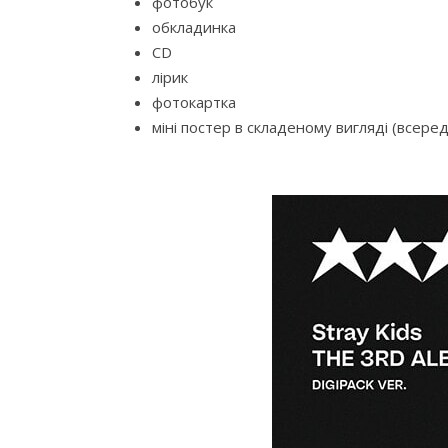
фотобук
обкладинка
CD
лірик
фотокартка
міні постер в складеному вигляді (всере