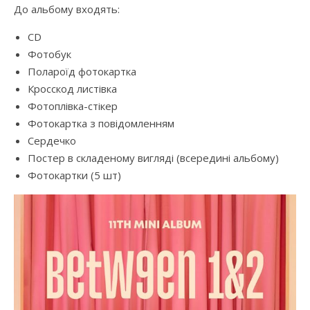
До альбому входять:
CD
Фотобук
Полароїд фотокартка
Кросскод листівка
Фотоплівка-стікер
Фотокартка з повідомленням
Сердечко
Постер в складеному вигляді (всередині альбому)
Фотокартки (5 шт)