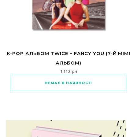
K-POP АЛЬБОМ TWICE – FANCY YOU (7-Й МІМІ
АЛЬБОМ)
1,110
грн
Цей товар має кілька варіанті
НЕМАЄ В НАЯВНОСТІ