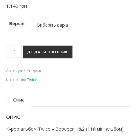
1,140
грн
Версія
K-pop альбом Twice - Between 1&2 (11й міні альбом) кількі
ДОДАТИ В КОШИК
Артикул:
Невідомо
Категорія:
Twice
Опис
ОПИС
K-pop альбом Twice – Between 1&2 (11й міні альбом)