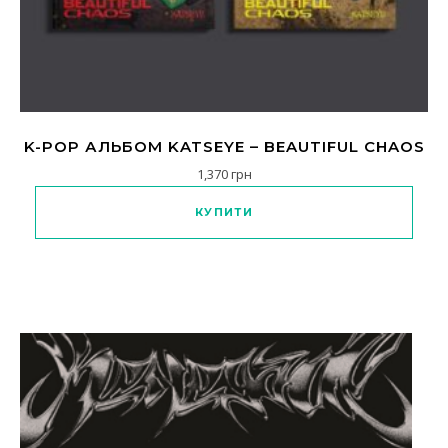
K-POP АЛЬБОМ KATSEYE – BEAUTIFUL CHAOS
1,370
грн
Цей товар має кілька варіанті
КУПИТИ