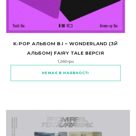
K-POP АЛЬБОМ B.I – WONDERLAND (3Й
АЛЬБОМ) FAIRY TALE ВЕРСІЯ
1,260
грн
Цей товар має кілька варіантів
НЕМАЄ В НАЯВНОСТІ