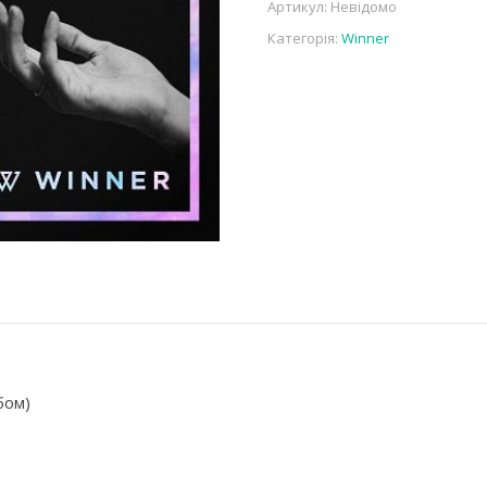
Артикул:
Невідомо
Категорія:
Winner
бом)