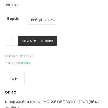
950
грн
Версія
K-pop альбом xikers - HOUSE OF TRICKY : SPUR (5й міні альб
ДОДАТИ В КОШИК
Артикул:
Невідомо
Категорія:
xikers
Опис
ОПИС
K-pop альбом xikers – HOUSE OF TRICKY : SPUR (5й міні
альбом)