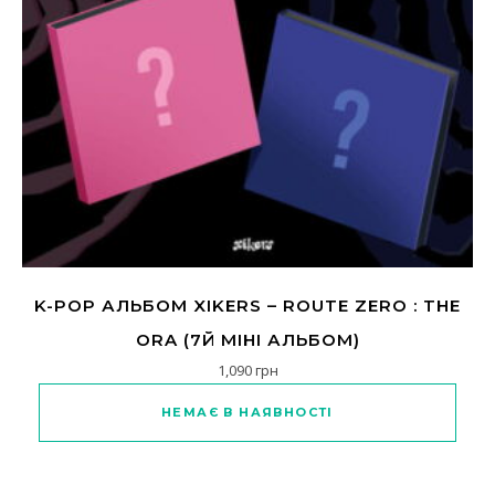
K-POP АЛЬБОМ XIKERS – ROUTE ZERO : THE
ORA (7Й МІНІ АЛЬБОМ)
1,090
грн
Цей товар має кілька варіанті
НЕМАЄ В НАЯВНОСТІ