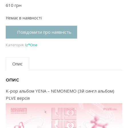
610
грн
Немає в наявності
Повідомити про наявність
Категорія:
Iz*One
Опис
ОПИС
K-pop альбом YENA – NEMONEMO (3й сингл альбом)
PLVE версія