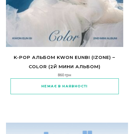
K-POP АЛЬБОМ KWON EUNBI (IZONE) –
COLOR (2Й МИНИ АЛЬБОМ)
860
грн
Цей товар має кілька варіантів
НЕМАЄ В НАЯВНОСТІ