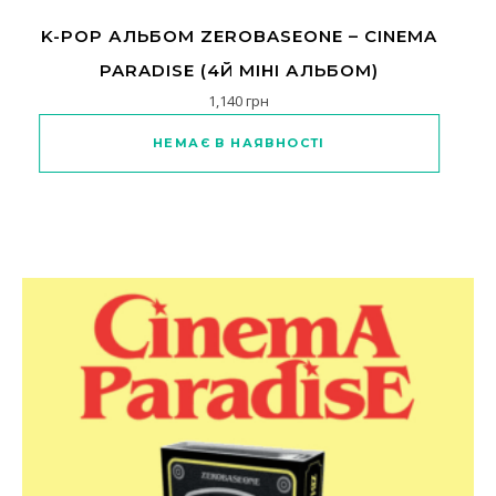
K-POP АЛЬБОМ ZEROBASEONE – CINEMA
PARADISE (4Й МІНІ АЛЬБОМ)
1,140
грн
Цей товар має кілька варіантів
НЕМАЄ В НАЯВНОСТІ